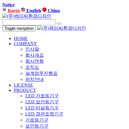
Notice
Korea
English
China
Toggle navigation
HOME
COMPANY
인사말
회사개요
회사연혁
조직도
설계업무진행표
위치안내
LICENSE
PRODUCT
LED 가로등기구
LED 보안등기구
LED 터널등기구
LED 경관조명기구
가로등기구
보안등기구